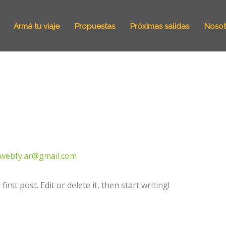
Armá tu viaje
Propuestas
Próximas salidas
Nosot
webfy.ar@gmail.com
rst post. Edit or delete it, then start writing!