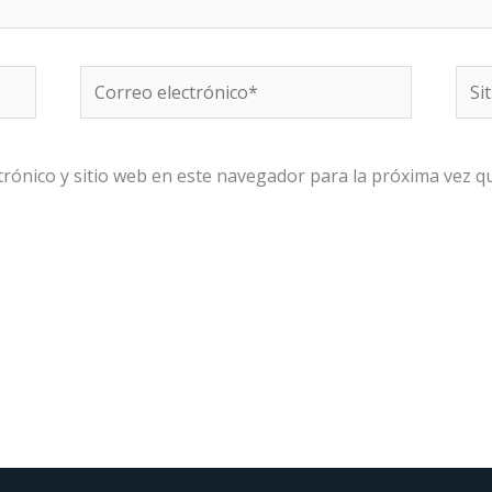
Correo
Sitio
electrónico*
We
rónico y sitio web en este navegador para la próxima vez 