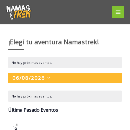
Ir
al
contenido
¡Elegí tu aventura Namastrek!
No hay próximas eventos.
06/08/2026
Seleccionar
Calendario
la
No hay próximas eventos.
de
fecha.
Eventos
Última Pasado Eventos
JUL
9