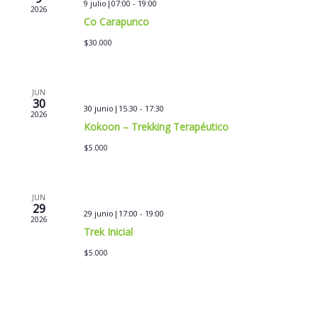
9 julio|07:00
-
19:00
2026
Co Carapunco
$30.000
JUN
30
30 junio|15:30
-
17:30
2026
Kokoon – Trekking Terapéutico
$5.000
JUN
29
29 junio|17:00
-
19:00
2026
Trek Inicial
$5.000