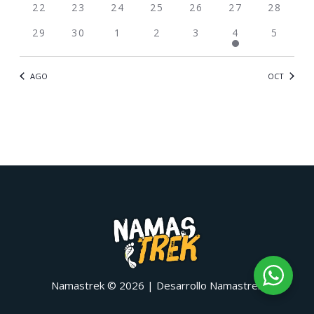
22
23
24
25
26
27
28
29
30
1
2
3
4
5
AGO
OCT
Namastrek © 2026 | Desarrollo Namastrek