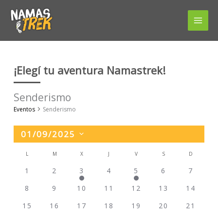
Ir
al
contenido
¡Elegí tu aventura Namastrek!
Senderismo
Eventos
Senderismo
01/09/2025
Seleccionar
L
LUNES
M
MARTES
X
MIÉRCOLES
J
JUEVES
V
VIERNES
S
SÁBADO
D
DOMING
Calendario
la
de
1
2
3
4
5
6
7
fecha.
Eventos
8
9
10
11
12
13
14
15
16
17
18
19
20
21