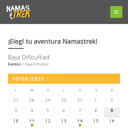
Ir
al
contenido
¡Elegí tu aventura Namastrek!
Baja Dificultad
Eventos
Baja Dificultad
09/08/2026
Seleccionar
L
LUNES
M
MARTES
X
MIÉRCOLES
J
JUEVES
V
VIERNES
S
SÁBADO
D
DOMING
Calendario
la
de
27
28
29
30
31
1
2
fecha.
Eventos
3
4
5
6
7
8
9
10
11
12
13
14
15
16