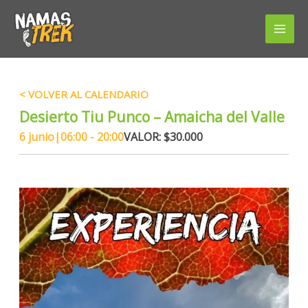
Ir
al
contenido
« TODOS LOS EVENTOS
Desierto Tiu Punco – Amaicha del Valle
6 junio|06:00
-
20:00
$30.000